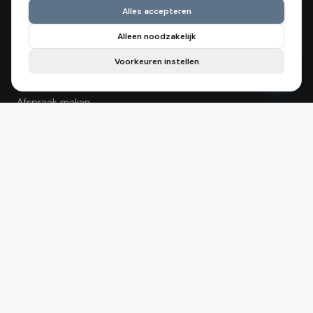
Home
Alles accepteren
Over ons
Alleen noodzakelijk
Diensten
Voorkeuren instellen
Wagenparkbeheer
Contact
Afspraak maken
Vacatures
DIENSTEN
APK
Bandenservice
Aircoservice
Onderhoud en reparatie
DSG service
Uitlijnen
Pechhulp & mobiliteit