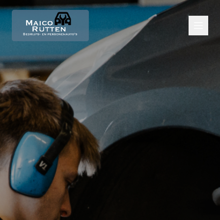
Diensten
APK
Bandenservice
Aircoservice
Onderhoud en reparatie
DSG service