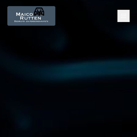
Diensten
APK
Bandenservice
Aircoservice
Onderhoud en reparatie
DSG service