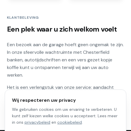
KLANTBELEVING
Een plek waar u zich welkom voelt
Een bezoek aan de garage hoeft geen ongemak te zijn.
In onze sfeervolle wachtruimte met Chesterfield
banken, autotijdschriften en een vers gezet kopje
koffie kunt u ontspannen terwijl wij aan uw auto
werken.
Het is een verlengstuk van onze service: aandacht
voor uw auto én voor u als klant. Of u nu vijf minuten of
Wij respecteren uw privacy
een uur blijft — u bent welkom.
We gebruiken cookies om uw ervaring te verbeteren. U
kunt zelf kiezen welke cookies u accepteert. Lees meer
in ons
privacybeleid
en
cookiebeleid
.