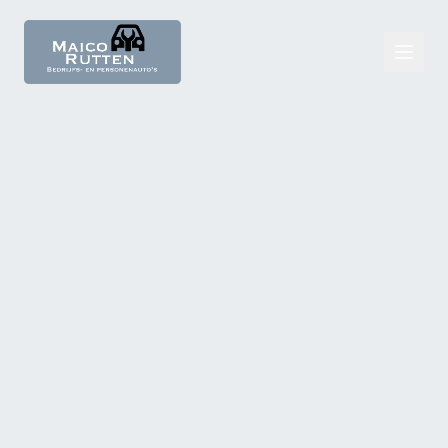
Diensten
APK
Bandenservice
Aircoservice
Onderhoud en reparatie
DSG service